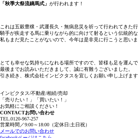
「秋季大祭流鏑馬式」
が行われます！
これは五穀豊穣・武運長久・無病息災を祈って行われてきた行
騎手が疾走する馬に乗りながら的に向けて射るという伝統的な
私もまだ見たことがないので、今年は是非見に行こうと思いま
とても幸せな気持ちになれる場所ですので、皆様も足を運んで
最後までお読みいただきまして、誠に有難うございました。
引き続き、株式会社インビクタスを宜しくお願い申し上げます
インビクタス/不動産/相続/売却
「売りたい！」「買いたい！」
お気軽にご相談ください！
CONTACT
お問い合わせ
TEL.
0120-967-257
営業時間／9:00～18:00（定休日:土日祝）
メールでのお問い合わせ
facebookページはこちら