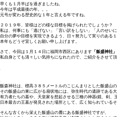
早くも１月半ばを過ぎましたね。
今年は平成最後の年。。。
元号が変わる歴史的な１年と言える年ですね。
２０１９年、皆様はどの様な目標を掲げられたでしょうか？
私は、何事にも「逃げない」「言い訳をしない」「人のせいに
自分の夢や目標を実現できるよう、日々努力して実りのある１
本年もどうぞ宜しくお願い申し上げます。
さて、今回は１月１４日に福岡市西区にあります
「飯盛神社」
私自身とても清々しい気持ちになれたので、ご紹介をさせて頂
飯森神社は、標高３８５メートルのこじんまりとした飯盛山の
その飯盛山の東に広がる扇状地には、弥生時代の遺跡である大
有力者たちの墓や、天皇家を想起させる三種の神器(鏡、剣、
日本最古の王墓が発見された場所として、広く知られているそ
そんな古くから栄えた飯盛山の麓にある飯盛神社ですが、