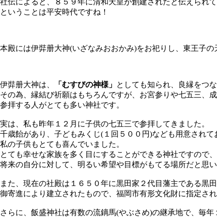
社伝によると、８５９年に清和天皇が創建されたと伝えられて
ということは平安時代ですね！
本殿には伊弉册大神(いざなみおおかみ)をお祀りし、東王子
伊弉册大神は、
「むす
びの神様」
としても知られ、良縁をつ
その為、縁結び祈願はもちろんですが、お宮参りや七五三、成
参拝する人がとても多い神社です。
実は、私も昨年１２月に子供の七五三で参拝してきました。
千歳飴があり、子どもみくじ(１回５００円)なども用意されて
私の子供もとても喜んでいました。
とても幸せな家族を多く目にすることができる神社ですので、
将来の自分に対して、明るい希望や目標がもてる場所だと思い
また、現在の社殿は１６５０年に黒田家２代目藩主である黒田
御寄進により建立されたもので、福岡市有形文化財に指定され
さらに、飯盛神社は有数の流鏑馬(やぶさめ)の継承地で、毎