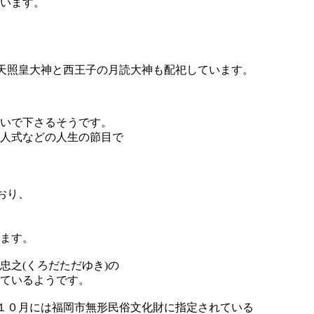
います。
の天照皇大神と西王子の月読大神も配祀しています。
ないで下さるそうです。
人式などの人生の節目で
おり、
ます。
忠之(くろだただゆき)の
ているようです。
年１０月には福岡市無形民俗文化財に指定されている